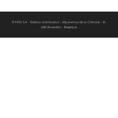
© MYG S.A. - Editeur-distributeur - 169 avenue de la Chênaie - B-
1180 Bruxelles - Belgique